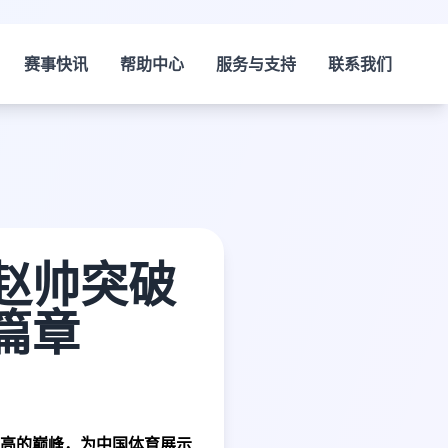
赛事快讯
帮助中心
服务与支持
联系我们
赵帅突破
篇章
高的巅峰，为中国体育展示