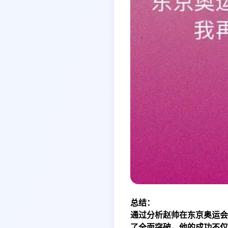
总结：
通过分析赵帅在东京奥运会
了全面突破。他的成功不仅