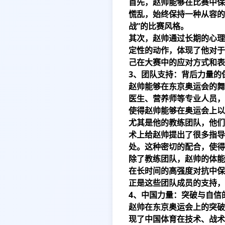
首先，赵帅能够在比赛中保
慌乱，始终保持一种从容的
战”的比赛风格。
其次，赵帅通过长期的心理
定性的动作，体现了他对于
己在大赛中的应对方式和表
3、团队支持：背后力量的
赵帅能够在东京奥运会的舞
医生、营养师等专业人员，
使得赵帅能够在奥运会上以
尤其是他的教练团队，他们
术上给赵帅提出了很多指导
处。这种密切的配合，使得
除了教练团队，赵帅的体能
在长时间的高强度对抗中保
正是这些团队成员的支持，
4、中国力量：突破与自信
赵帅在东京奥运会上的突破
现了中国体育在技术、战术