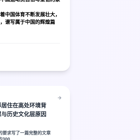
着中国体育不断发展壮大，
，谱写属于中国的辉煌篇
择居住在高处环境背
慧与历史文化层原因
的要求写了一篇完整的文章
00...