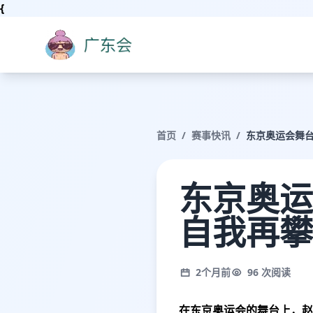
{
首页
/
赛事快讯
/
东京奥运会舞
东京奥运
自我再攀
2个月前
96 次阅读
在东京奥运会的舞台上，赵